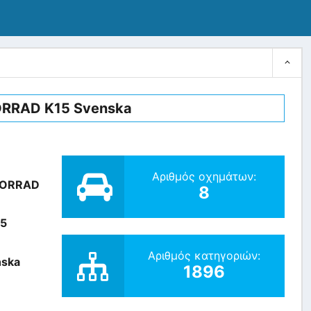
RRAD K15 Svenska
Αριθμός οχημάτων:
ORRAD
8
15
Αριθμός κατηγοριών:
nska
1896