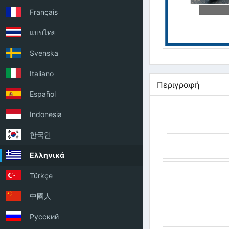
Français
แบบไทย
Svenska
Italiano
Περιγραφή
Español
Indonesia
한국인
Ελληνικά
Türkçe
中國人
Русский