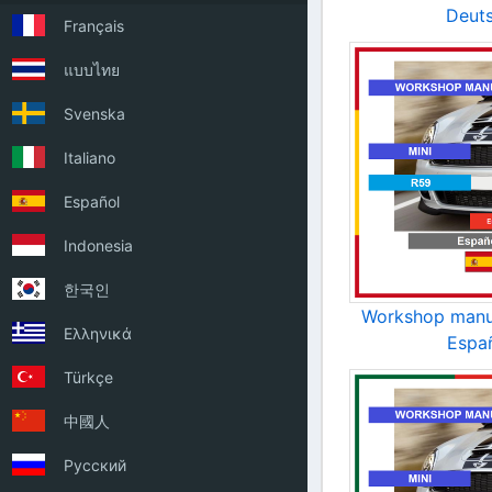
Deut
Français
แบบไทย
Svenska
Italiano
Español
Indonesia
한국인
Workshop manu
Ελληνικά
Espa
Türkçe
中國人
Русский