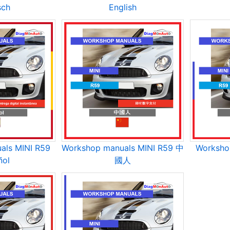
sch
English
als MINI R59
Workshop manuals MINI R59 中
Worksho
ñol
國人