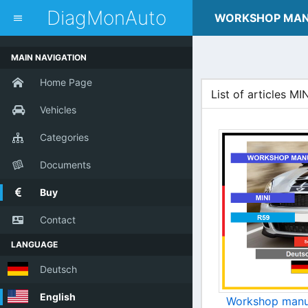
dblclick.net
DiagMonAuto
WORKSHOP MA
MAIN NAVIGATION
Home Page
List of articles MI
Vehicles
Categories
Documents
Buy
Contact
LANGUAGE
Deutsch
English
Workshop manu