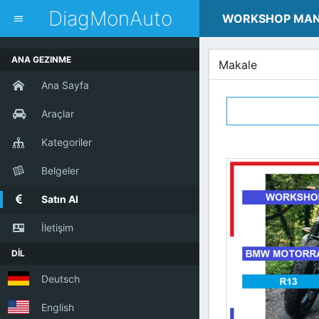
dblclick.net
DiagMonAuto
WORKSHOP MA
ANA GEZINME
Makale
Ana Sayfa
Araçlar
Kategoriler
Belgeler
Satın Al
İletişim
DİL
Deutsch
English