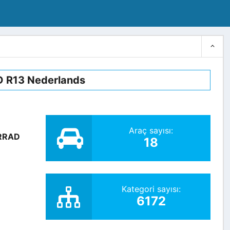
 R13 Nederlands
Araç sayısı:
RRAD
18
Kategori sayısı:
6172