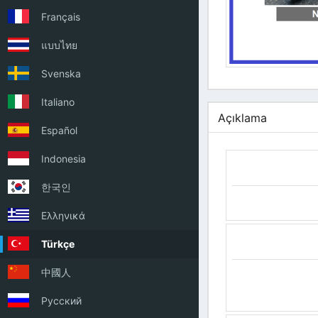
Français
แบบไทย
Svenska
Italiano
Açıklama
Español
Indonesia
한국인
Ελληνικά
Türkçe
中國人
Русский